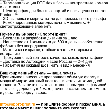
– Термоаппликация DTF, flex и flock — контрастные номера
и логотипы
– Шелкография для больших партий и насыщенных цветов
Pantone®
– 3D-вышивка и мерrow-патчи для премиального рельефа
– Комбинированные методы: печать + вышивка +
светоотражающие элементы
Почему выбирают «Спорт-Принт»
– Бесплатная разработка дизайна за 1 час
– Нанесение от 1 комплекта до 500 в день — собственная
фабрика без посредников
– Материалы и краски, стойкие к частым стиркам и
истиранию
– Трёхуровневый контроль качества: макет, печать, финиш
– Доставка по Астрахани и всей России — 2–4 дня
– Гарантия на каждый шов, нить и вид нанесения
Ваш фирменный стиль — наша печать
Правильное нанесение превращает обычную форму в
мощный маркетинговый носитель и источник командной
гордости. Закажите печать логотипов, номеров и фамилий
— мы создадим крутой макет, точно рассчитаем стоимость
и доставим форму в срок.
info@sport-print.ru
— пришлите форму и пожелания, а
готовый макет и цену получите уже сегодня.